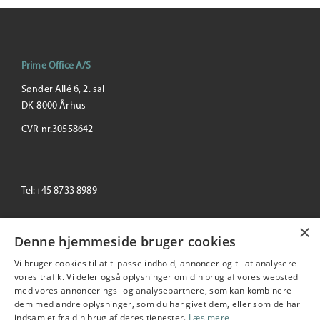
Prime Office A/S
Sønder Allé 6, 2. sal
DK-8000 Århus
CVR nr.30558642
Tel:+45 8733 8989
×
email: info@primeoffice.dk
Denne hjemmeside bruger cookies
Vi bruger cookies til at tilpasse indhold, annoncer og til at analysere
vores trafik. Vi deler også oplysninger om din brug af vores websted
med vores annoncerings- og analysepartnere, som kan kombinere
Prime Office
dem med andre oplysninger, som du har givet dem, eller som de har
Seneste
+/-
indsamlet fra din brug af deres tjenester.
Læs mere
196,00
0.51 %