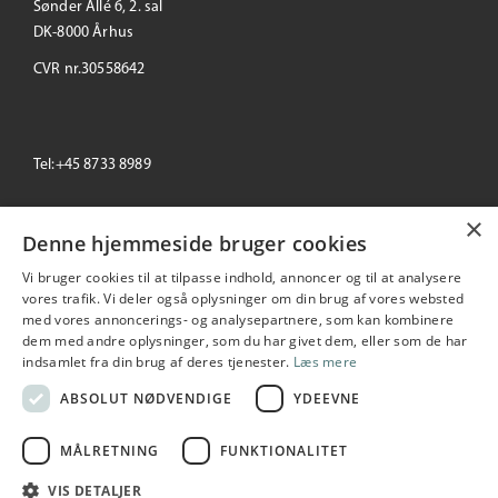
Sønder Allé 6, 2. sal
DK-8000 Århus
CVR nr.30558642
Tel:+45 8733 8989
×
email: info@primeoffice.dk
Denne hjemmeside bruger cookies
Vi bruger cookies til at tilpasse indhold, annoncer og til at analysere
vores trafik. Vi deler også oplysninger om din brug af vores websted
med vores annoncerings- og analysepartnere, som kan kombinere
Prime Office
dem med andre oplysninger, som du har givet dem, eller som de har
Seneste
+/-
indsamlet fra din brug af deres tjenester.
Læs mere
193,00
-3.50 %
2026-08-05 16:44:56
ABSOLUT NØDVENDIGE
YDEEVNE
MÅLRETNING
FUNKTIONALITET
Copyright © 2026 Prime Office A/S. All rights reserved
VIS DETALJER