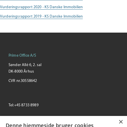
Vurderingsrapport 2020 - KS Danske Immobilien
Vurderingsrapport 2019 - KS Danske Immobilien
Prime Office A/S
Sønder Allé 6, 2. sal
DK-8000 Århus
CVR nr.30558642
Tel:+45 8733 8989
×
email: info@primeoffice.dk
Denne hjemmeside bruger cookies