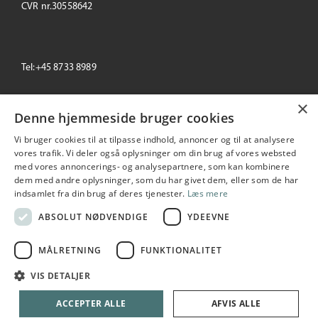
CVR nr.30558642
Tel:+45 8733 8989
×
email: info@primeoffice.dk
Denne hjemmeside bruger cookies
Vi bruger cookies til at tilpasse indhold, annoncer og til at analysere
vores trafik. Vi deler også oplysninger om din brug af vores websted
med vores annoncerings- og analysepartnere, som kan kombinere
Prime Office
dem med andre oplysninger, som du har givet dem, eller som de har
Seneste
+/-
indsamlet fra din brug af deres tjenester.
Læs mere
196,00
0.51 %
2026-08-07 16:03:07
ABSOLUT NØDVENDIGE
YDEEVNE
MÅLRETNING
FUNKTIONALITET
Copyright © 2026 Prime Office A/S. All rights reserved
VIS DETALJER
Udarbejdet i samarbejde med
netIP
ACCEPTER ALLE
AFVIS ALLE