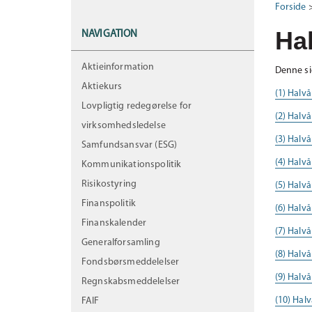
Forside
Ha
NAVIGATION
Aktieinformation
Denne si
Aktiekurs
(1) Halvå
Lovpligtig redegørelse for
(2) Halvå
virksomhedsledelse
(3) Halvå
Samfundsansvar (ESG)
(4) Halvå
Kommunikationspolitik
Risikostyring
(5) Halvå
Finanspolitik
(6) Halvå
Finanskalender
(7) Halvå
Generalforsamling
(8) Halvå
Fondsbørsmeddelelser
(9) Halvå
Regnskabsmeddelelser
(10) Halv
FAIF