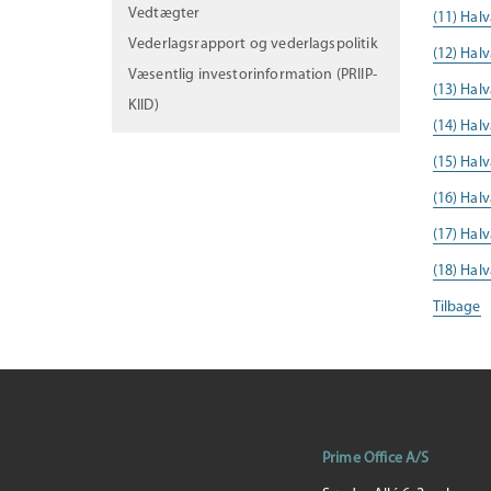
Vedtægter
(11) Halv
Vederlagsrapport og vederlagspolitik
(12) Halv
Væsentlig investorinformation (PRIIP-
(13) Hal
KIID)
(14) Hal
(15) Hal
(16) Hal
(17) Hal
(18) Hal
Tilbage
Prime Office A/S