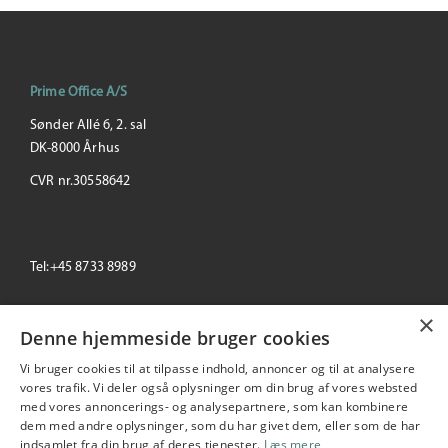
Prime Office A/S
Sønder Allé 6, 2. sal
DK-8000 Århus
CVR nr.30558642
Tel:+45 8733 8989
×
email: info@primeoffice.dk
Denne hjemmeside bruger cookies
Vi bruger cookies til at tilpasse indhold, annoncer og til at analysere
vores trafik. Vi deler også oplysninger om din brug af vores websted
med vores annoncerings- og analysepartnere, som kan kombinere
Prime Office
dem med andre oplysninger, som du har givet dem, eller som de har
Seneste
+/-
indsamlet fra din brug af deres tjenester.
Læs mere
193,00
-3.50 %