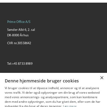
Prime Office A/S
Sønder Allé 6, 2. sal
DK-8000 Århus
CVR nr.30558642
Tel:+45 8733 8989
×
email: info@primeoffice.dk
Denne hjemmeside bruger cookies
Vi bruger cookies til at tilpasse indhold, annoncer og til at analysere
vores trafik. Vi deler også oplysninger om din brug af vores websted
med vores annoncerings- og analysepartnere, som kan kombinere
Prime Office
dem med andre oplysninger, som du har givet dem, eller som de har
Seneste
+/-
indsamlet fra din brug af deres tjenester.
Læs mere
195,00
1.04 %