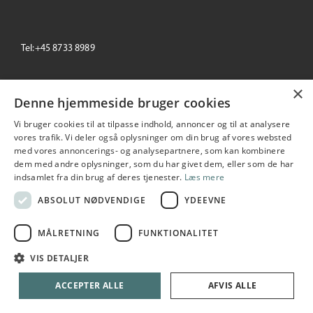
Tel:+45 8733 8989
email: info@primeoffice.dk
×
Denne hjemmeside bruger cookies
Vi bruger cookies til at tilpasse indhold, annoncer og til at analysere
vores trafik. Vi deler også oplysninger om din brug af vores websted
Prime Office
med vores annoncerings- og analysepartnere, som kan kombinere
Seneste
+/-
dem med andre oplysninger, som du har givet dem, eller som de har
195,00
0.00 %
indsamlet fra din brug af deres tjenester.
Læs mere
2026-08-06 10:53:55
ABSOLUT NØDVENDIGE
YDEEVNE
MÅLRETNING
FUNKTIONALITET
Copyright © 2026 Prime Office A/S. All rights reserved
VIS DETALJER
Udarbejdet i samarbejde med
netIP
ACCEPTER ALLE
AFVIS ALLE