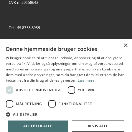
CVR nr.30558642
Tel:+45 8733 8989
×
email: info@primeoffice.dk
Denne hjemmeside bruger cookies
Vi bruger cookies til at tilpasse indhold, annoncer og til at analysere
vores trafik. Vi deler også oplysninger om din brug af vores websted
med vores annoncerings- og analysepartnere, som kan kombinere
Prime Office
dem med andre oplysninger, som du har givet dem, eller som de har
Seneste
+/-
indsamlet fra din brug af deres tjenester.
Læs mere
195,00
1.04 %
2026-08-06 10:53:55
ABSOLUT NØDVENDIGE
YDEEVNE
MÅLRETNING
FUNKTIONALITET
Copyright © 2026 Prime Office A/S. All rights reserved
VIS DETALJER
Udarbejdet i samarbejde med
netIP
ACCEPTER ALLE
AFVIS ALLE