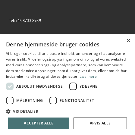
Tel:+45 8733 8989
email: info@primeoffice.dk
×
Denne hjemmeside bruger cookies
Vi bruger cookies til at tilpasse indhold, annoncer og til at analysere
vores trafik. Vi deler også oplysninger om din brug af vores websted
Prime Office
med vores annoncerings- og analysepartnere, som kan kombinere
Seneste
+/-
dem med andre oplysninger, som du har givet dem, eller som de har
195,00
0.00 %
indsamlet fra din brug af deres tjenester.
Læs mere
2026-08-06 10:53:55
ABSOLUT NØDVENDIGE
YDEEVNE
MÅLRETNING
FUNKTIONALITET
Copyright © 2026 Prime Office A/S. All rights reserved
VIS DETALJER
Udarbejdet i samarbejde med
netIP
ACCEPTER ALLE
AFVIS ALLE