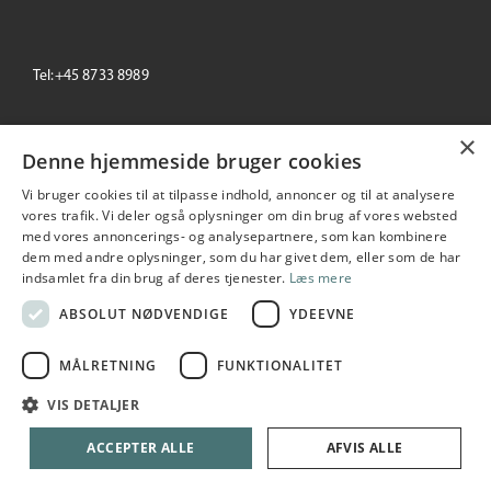
Tel:+45 8733 8989
email: info@primeoffice.dk
×
Denne hjemmeside bruger cookies
Vi bruger cookies til at tilpasse indhold, annoncer og til at analysere
vores trafik. Vi deler også oplysninger om din brug af vores websted
Prime Office
med vores annoncerings- og analysepartnere, som kan kombinere
Seneste
+/-
dem med andre oplysninger, som du har givet dem, eller som de har
195,00
1.04 %
indsamlet fra din brug af deres tjenester.
Læs mere
2026-08-06 10:53:55
ABSOLUT NØDVENDIGE
YDEEVNE
MÅLRETNING
FUNKTIONALITET
Copyright © 2026 Prime Office A/S. All rights reserved
VIS DETALJER
Udarbejdet i samarbejde med
netIP
ACCEPTER ALLE
AFVIS ALLE