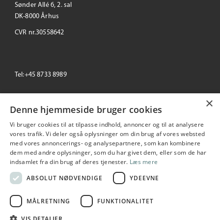
Sønder Allé 6, 2. sal
DK-8000 Århus
CVR nr.30558642
Tel:+45 8733 8989
×
email: info@primeoffice.dk
Denne hjemmeside bruger cookies
Vi bruger cookies til at tilpasse indhold, annoncer og til at analysere
vores trafik. Vi deler også oplysninger om din brug af vores websted
med vores annoncerings- og analysepartnere, som kan kombinere
Prime Office
dem med andre oplysninger, som du har givet dem, eller som de har
Seneste
+/-
indsamlet fra din brug af deres tjenester.
Læs mere
195,00
0.00 %
2026-08-06 10:53:55
ABSOLUT NØDVENDIGE
YDEEVNE
MÅLRETNING
FUNKTIONALITET
Copyright © 2026 Prime Office A/S. All rights reserved
VIS DETALJER