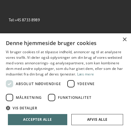
Tel:+45 8733 8989
email: info@primeoffice.dk
×
Denne hjemmeside bruger cookies
Vi bruger cookies til at tilpasse indhold, annoncer og til at analysere
vores trafik. Vi deler også oplysninger om din brug af vores websted
Prime Office
med vores annoncerings- og analysepartnere, som kan kombinere
Seneste
+/-
dem med andre oplysninger, som du har givet dem, eller som de har
195,00
1.04 %
indsamlet fra din brug af deres tjenester.
Læs mere
2026-08-06 10:53:55
ABSOLUT NØDVENDIGE
YDEEVNE
MÅLRETNING
FUNKTIONALITET
Copyright © 2026 Prime Office A/S. All rights reserved
VIS DETALJER
Udarbejdet i samarbejde med
netIP
ACCEPTER ALLE
AFVIS ALLE