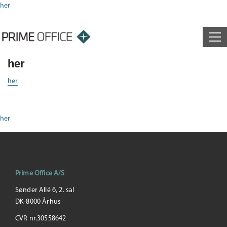
her
her
her
her
Prime Office A/S
Sønder Allé 6, 2. sal
DK-8000 Århus
CVR nr.30558642