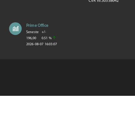
CVR nr.30558642
Prime Office
Seneste
+/-
196,00
0.51 %
2026-08-07 16:03:07