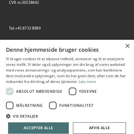
CVR nr.30558642
Tel:+45 8733 8989
×
email: info@primeoffice.dk
Denne hjemmeside bruger cookies
Vi bruger cookies til at tilpasse indhold, annoncer og til at analysere
vores trafik. Vi deler også oplysninger om din brug af vores websted
med vores annoncerings- og analysepartnere, som kan kombinere
Prime Office
dem med andre oplysninger, som du har givet dem, eller som de har
Seneste
+/-
indsamlet fra din brug af deres tjenester.
Læs mere
196,00
0.00 %
2026-08-07 16:03:07
ABSOLUT NØDVENDIGE
YDEEVNE
MÅLRETNING
FUNKTIONALITET
Copyright © 2026 Prime Office A/S. All rights reserved
VIS DETALJER
Udarbejdet i samarbejde med
netIP
ACCEPTER ALLE
AFVIS ALLE