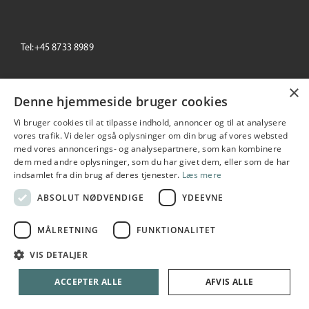
Tel:+45 8733 8989
email: info@primeoffice.dk
×
Denne hjemmeside bruger cookies
Vi bruger cookies til at tilpasse indhold, annoncer og til at analysere
vores trafik. Vi deler også oplysninger om din brug af vores websted
Prime Office
med vores annoncerings- og analysepartnere, som kan kombinere
Seneste
+/-
dem med andre oplysninger, som du har givet dem, eller som de har
195,00
0.00 %
indsamlet fra din brug af deres tjenester.
Læs mere
2026-08-06 10:53:55
ABSOLUT NØDVENDIGE
YDEEVNE
MÅLRETNING
FUNKTIONALITET
Copyright © 2026 Prime Office A/S. All rights reserved
VIS DETALJER
Udarbejdet i samarbejde med
netIP
ACCEPTER ALLE
AFVIS ALLE