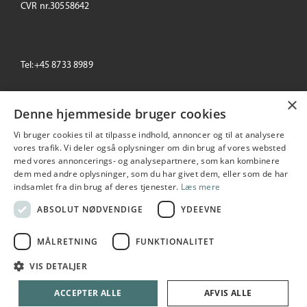
CVR nr.30558642
Tel:+45 8733 8989
×
email: info@primeoffice.dk
Denne hjemmeside bruger cookies
Vi bruger cookies til at tilpasse indhold, annoncer og til at analysere
vores trafik. Vi deler også oplysninger om din brug af vores websted
med vores annoncerings- og analysepartnere, som kan kombinere
Prime Office
dem med andre oplysninger, som du har givet dem, eller som de har
Seneste
+/-
indsamlet fra din brug af deres tjenester.
Læs mere
193,00
-3.50 %
2026-08-05 16:44:56
ABSOLUT NØDVENDIGE
YDEEVNE
MÅLRETNING
FUNKTIONALITET
Copyright © 2026 Prime Office A/S. All rights reserved
VIS DETALJER
Udarbejdet i samarbejde med
netIP
ACCEPTER ALLE
AFVIS ALLE