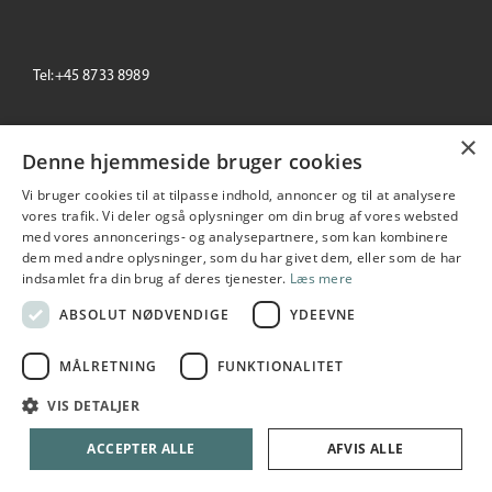
Tel:+45 8733 8989
email: info@primeoffice.dk
×
Denne hjemmeside bruger cookies
Vi bruger cookies til at tilpasse indhold, annoncer og til at analysere
vores trafik. Vi deler også oplysninger om din brug af vores websted
Prime Office
med vores annoncerings- og analysepartnere, som kan kombinere
Seneste
+/-
dem med andre oplysninger, som du har givet dem, eller som de har
195,00
1.04 %
indsamlet fra din brug af deres tjenester.
Læs mere
2026-08-06 10:53:55
ABSOLUT NØDVENDIGE
YDEEVNE
MÅLRETNING
FUNKTIONALITET
Copyright © 2026 Prime Office A/S. All rights reserved
VIS DETALJER
Udarbejdet i samarbejde med
netIP
ACCEPTER ALLE
AFVIS ALLE