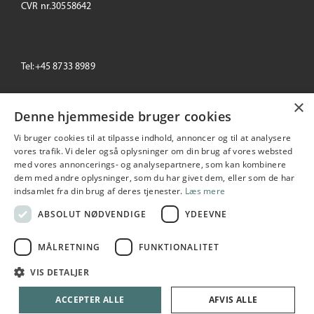
CVR nr.30558642
Tel:+45 8733 8989
×
email: info@primeoffice.dk
Denne hjemmeside bruger cookies
Vi bruger cookies til at tilpasse indhold, annoncer og til at analysere
vores trafik. Vi deler også oplysninger om din brug af vores websted
med vores annoncerings- og analysepartnere, som kan kombinere
Prime Office
dem med andre oplysninger, som du har givet dem, eller som de har
Seneste
+/-
indsamlet fra din brug af deres tjenester.
Læs mere
195,00
0.00 %
2026-08-06 10:53:55
ABSOLUT NØDVENDIGE
YDEEVNE
MÅLRETNING
FUNKTIONALITET
Copyright © 2026 Prime Office A/S. All rights reserved
VIS DETALJER
Udarbejdet i samarbejde med
netIP
ACCEPTER ALLE
AFVIS ALLE